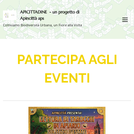
APICITTADINE - un progetto di
Apincittà aps
Coltiviamo Biodiversità Urbana, un Fiore alla Volta
PARTECIPA AGLI
EVENTI