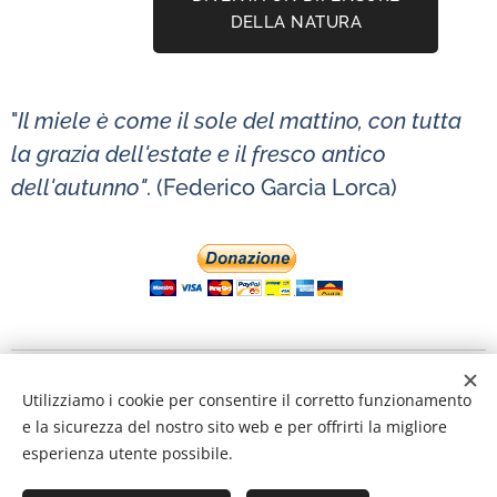
DELLA NATURA
"
Il miele è come il sole del mattino, con tutta
la grazia dell'estate e il fresco antico
dell'autunno"
. (Federico Garcia Lorca)
2026 Apincittà aps - Associazione Ambientalista C.F.
Utilizziamo i cookie per consentire il corretto funzionamento
94644300157 | Tutti i diritti riservati. Powered:: sito autoprodotto e
e la sicurezza del nostro sito web e per offrirti la migliore
gestito col cuore dai nostri volontari.
esperienza utente possibile.
Contattaci
Unisciti a noi
Privacy
e Collaborazioni con Aziende: