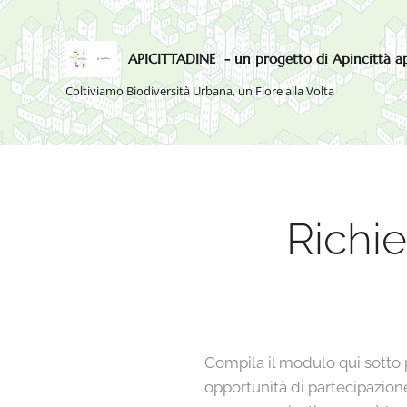
APICITTADINE - un progetto di Apincittà a
Coltiviamo Biodiversità Urbana, un Fiore alla Volta
Richie
Compila il modulo qui sotto p
opportunità di partecipazione.