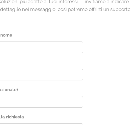
soluzioni più adatte ai tuoi interessi. Ti invitiamo a indicar
e dettaglio nel messaggio, così potremo offrirti un supporto
gnome
pzionale)
la richiesta