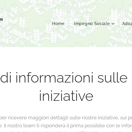
ps
Home
Impegno Sociale
Adoz
di informazioni sulle
iniziative
er ricevere maggiori dettagli sulle nostre iniziative, sui p
 Il nostro team ti risponderà il prima possibile con le info